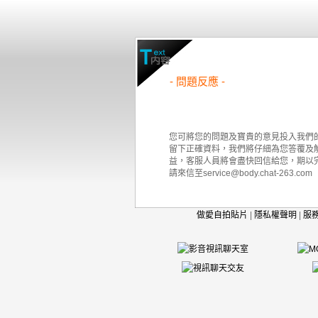
- 問題反應 -
您可將您的問題及寶貴的意見投入我們
留下正確資料，我們將仔細為您答覆及
益，客服人員將會盡快回信給您，期以
請來信至service@body.chat-263.com
做愛自拍貼片
|
隱私權聲明
|
服